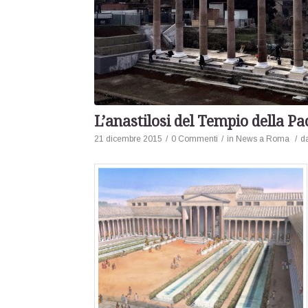
L’anastilosi del Tempio della Pa
21 dicembre 2015
/
0 Commenti
/
in
News a Roma
/
d