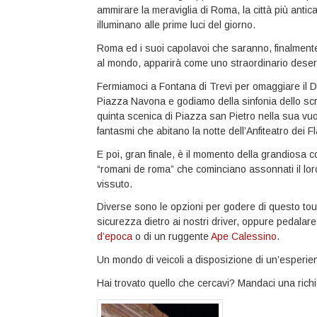
ammirare la meraviglia di Roma, la città più antica
illuminano alle prime luci del giorno.
Roma ed i suoi capolavoi che saranno, finalmente
al mondo, apparirà come uno straordinario desert
Fermiamoci a Fontana di Trevi per omaggiare il 
Piazza Navona e godiamo della sinfonia dello scr
quinta scenica di Piazza san Pietro nella sua vuo
fantasmi che abitano la notte dell’Anfiteatro dei Fl
E poi, gran finale, è il momento della grandios
“romani de roma” che cominciano assonnati il loro
vissuto.
Diverse sono le opzioni per godere di questo tou
sicurezza dietro ai nostri driver, oppure pedalare
d’epoca
o di un ruggente
Ape Calessino
.
Un mondo di veicoli a disposizione di un’esperienz
Hai trovato quello che cercavi? Mandaci una rich