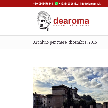
+39 0645476349
|
+393381316331
|
info@dearoma.it
Archivio per mese: dicembre, 2015