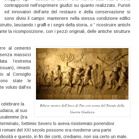
contrapposti nell’esprimere giudizi su quanto realizzato. Puristi
ed innovatori dell’arte del restauro e della conservazione si
sono divisi il campo: mantenere nella stessa condizione edifici
tto, lasciando i graffi e i segni della storia, o ” ricostruire antichi
ante la ricomposizione, con i pezzi originali, delle antiche strutture
orre al cemento
, senza massicci
ata l’estrema
ssuan), rimasti.
o al Consiglio
sono state le
te voluto dall’ex
celebrare la
Rilievo storico dell’Arco di Tito con scena del Trionfo della
iudaica, al suo
Guerra Giudaica
rusalemme (tra
terminato, Settimio Severo lo aveva risistemato ponendovi
, i romani del XXI secolo possono ora rivederne una parte
diosità e questo, in fin dei conti, crediamo, non sia certo un male.