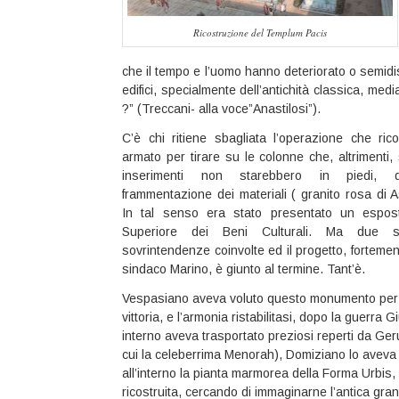
Ricostruzione del Templum Pacis
che il tempo e l’uomo hanno deteriorato o semidistru
edifici, specialmente dell’antichità classica, medi
?” (Treccani- alla voce”Anastilosi”).
C’è chi ritiene sbagliata l’operazione che ric
armato per tirare su le colonne che, altrimenti
inserimenti non starebbero in piedi, d
frammentazione dei materiali ( granito rosa di A
In tal senso era stato presentato un espost
Superiore dei Beni Culturali. Ma due 
sovrintendenze coinvolte ed il progetto, fortemen
sindaco Marino, è giunto al termine. Tant’è.
Vespasiano aveva voluto questo monumento per 
vittoria, e l’armonia ristabilitasi, dopo la guerra G
interno aveva trasportato preziosi reperti da Ge
cui la celeberrima Menorah), Domiziano lo aveva 
all’interno la pianta marmorea della Forma Urbis
ricostruita, cercando di immaginarne l’antica gran