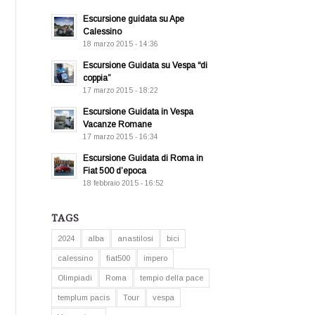
Escursione guidata su Ape
Calessino
18 marzo 2015 - 14:36
Escursione Guidata su Vespa “di
coppia”
17 marzo 2015 - 18:22
Escursione Guidata in Vespa
Vacanze Romane
17 marzo 2015 - 16:34
Escursione Guidata di Roma in
Fiat 500 d’epoca
18 febbraio 2015 - 16:52
TAGS
2024
alba
anastilosi
bici
calessino
fiat500
impero
Olimpiadi
Roma
tempio della pace
templum pacis
Tour
vespa