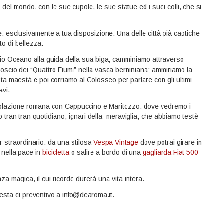
 del mondo, con le sue cupole, le sue statue ed i suoi colli, che si
, esclusivamente a tua disposizione. Una delle città pià caotiche
o di bellezza.
Dio Oceano alla guida della sua biga; camminiamo attraverso
oscio dei “Quattro Fiumi” nella vasca berniniana; ammiriamo la
ta maestà e poi corriamo al Colosseo per parlare con gli ultimi
avi.
a colazione romana con Cappuccino e Maritozzo, dove vedremo i
 tran tran quotidiano, ignari della meraviglia, che abbiamo testè
r straordinario, da una stilosa
Vespa Vintage
dove potrai girare in
 nella pace in
bicicletta
o salire a bordo di una
gagliarda Fiat 500
a magica, il cui ricordo durerà una vita intera.
iesta di preventivo a info@dearoma.it.