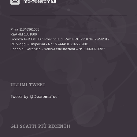
info@dearoma.it
P.Iva 11846961008
REA RM 1331800
Licenza A+B Det. Dir. Provincia di Roma RU 2910 del 29/5/2012
RC Viaggi - UnipolSai - N° 1/72444/319/165602001
Fondo di Garanzia - Nobis Assicurazioni – N° 6006002069/P
ULTIMI TWEET
Tweets by @DearomaTour
GLI SCATTI PIÙ RECENTI!