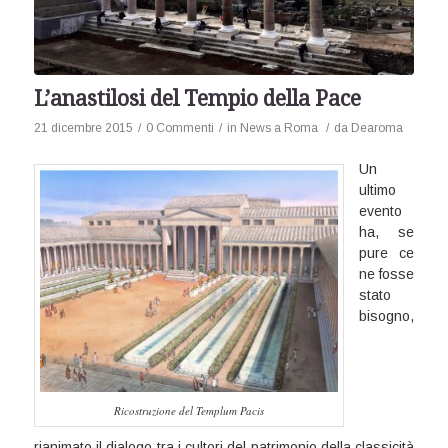
L’anastilosi del Tempio della Pace
21 dicembre 2015
/
0 Commenti
/
in
News a Roma
/
da
Dearoma
Un
ultimo
evento
ha, se
pure ce
ne fosse
stato
bisogno,
Ricostruzione del Templum Pacis
rianimato il dialogo tra i cultori del patrimonio della classicità