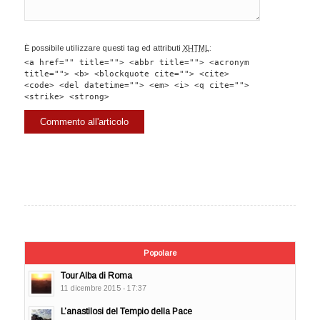
È possibile utilizzare questi tag ed attributi
XHTML
:
<a href="" title=""> <abbr title=""> <acronym
title=""> <b> <blockquote cite=""> <cite>
<code> <del datetime=""> <em> <i> <q cite="">
<strike> <strong>
Popolare
Tour Alba di Roma
11 dicembre 2015 - 17:37
L’anastilosi del Tempio della Pace