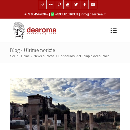
+39 0645476349
|
+393381316331
|
info@dearoma.it
Blog - Ultime notizie
Sei in:
Home
/
News a Roma
/
L’anastilosi del Tempio della Pace