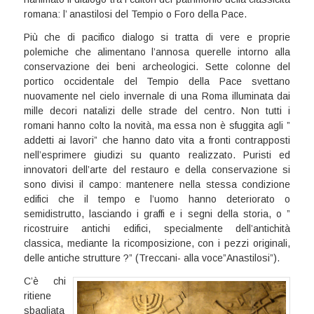
romana: l’ anastilosi del Tempio o Foro della Pace.
Più che di pacifico dialogo si tratta di vere e proprie
polemiche che alimentano l’annosa querelle intorno alla
conservazione dei beni archeologici. Sette colonne del
portico occidentale del Tempio della Pace svettano
nuovamente nel cielo invernale di una Roma illuminata dai
mille decori natalizi delle strade del centro. Non tutti i
romani hanno colto la novità, ma essa non è sfuggita agli ”
addetti ai lavori” che hanno dato vita a fronti contrapposti
nell’esprimere giudizi su quanto realizzato. Puristi ed
innovatori dell’arte del restauro e della conservazione si
sono divisi il campo: mantenere nella stessa condizione
edifici che il tempo e l’uomo hanno deteriorato o
semidistrutto, lasciando i graffi e i segni della storia, o ”
ricostruire antichi edifici, specialmente dell’antichità
classica, mediante la ricomposizione, con i pezzi originali,
delle antiche strutture ?” (Treccani- alla voce”Anastilosi”).
C’è chi
ritiene
sbagliata