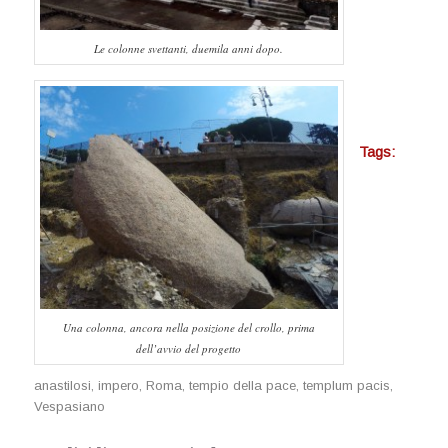
Le colonne svettanti, duemila anni dopo.
Tags:
Una colonna, ancora nella posizione del crollo, prima
dell’avvio del progetto
anastilosi
,
impero
,
Roma
,
tempio della pace
,
templum pacis
,
Vespasiano