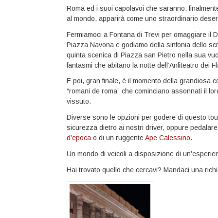
Roma ed i suoi capolavoi che saranno, finalmente
al mondo, apparirà come uno straordinario desert
Fermiamoci a Fontana di Trevi per omaggiare il 
Piazza Navona e godiamo della sinfonia dello scr
quinta scenica di Piazza san Pietro nella sua vuo
fantasmi che abitano la notte dell’Anfiteatro dei Fl
E poi, gran finale, è il momento della grandios
“romani de roma” che cominciano assonnati il loro
vissuto.
Diverse sono le opzioni per godere di questo tou
sicurezza dietro ai nostri driver, oppure pedalare
d’epoca
o di un ruggente
Ape Calessino
.
Un mondo di veicoli a disposizione di un’esperienz
Hai trovato quello che cercavi? Mandaci una rich