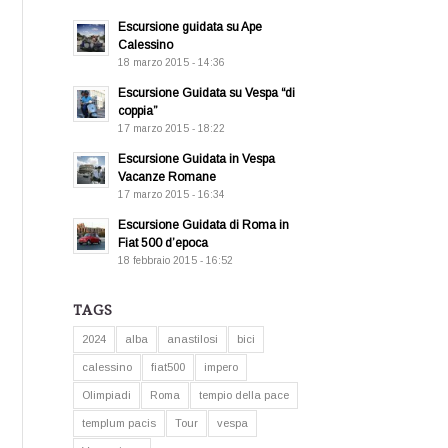
Escursione guidata su Ape
Calessino
18 marzo 2015 - 14:36
Escursione Guidata su Vespa “di
coppia”
17 marzo 2015 - 18:22
Escursione Guidata in Vespa
Vacanze Romane
17 marzo 2015 - 16:34
Escursione Guidata di Roma in
Fiat 500 d’epoca
18 febbraio 2015 - 16:52
TAGS
2024
alba
anastilosi
bici
calessino
fiat500
impero
Olimpiadi
Roma
tempio della pace
templum pacis
Tour
vespa