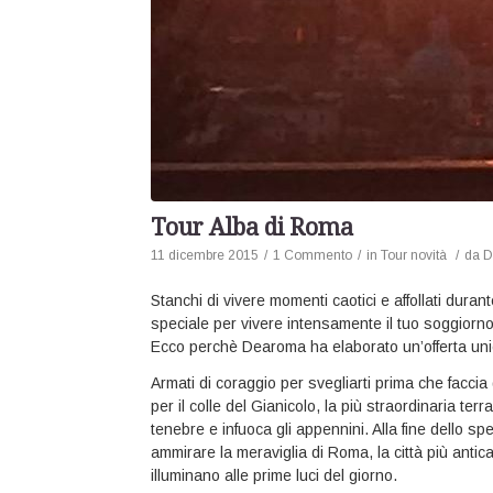
Tour Alba di Roma
11 dicembre 2015
/
1 Commento
/
in
Tour novità
/
da
D
Stanchi di vivere momenti caotici e affollati dura
speciale per vivere intensamente il tuo soggiorn
Ecco perchè Dearoma ha elaborato un’offerta unica
Armati di coraggio per svegliarti prima che faccia g
per il colle del Gianicolo, la più straordinaria te
tenebre e infuoca gli appennini. Alla fine dello sp
ammirare la meraviglia di Roma, la città più antica
illuminano alle prime luci del giorno.