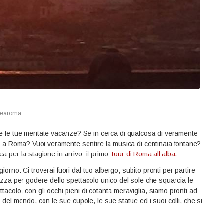
earoma
nte le tue meritate vacanze? Se in cerca di qualcosa di veramente
o a Roma? Vuoi veramente sentire la musica di centinaia fontane?
 per la stagione in arrivo: il primo
Tour di Roma all’alba.
iorno. Ci troverai fuori dal tuo albergo, subito pronti per partire
rrazza per godere dello spettacolo unico del sole che squarcia le
ettacolo, con gli occhi pieni di cotanta meraviglia, siamo pronti ad
 del mondo, con le sue cupole, le sue statue ed i suoi colli, che si