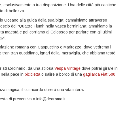
, esclusivamente a tua disposizione. Una delle città pià caotiche
o di bellezza.
Dio Oceano alla guida della sua biga; camminiamo attraverso
oscio dei “Quattro Fiumi” nella vasca berniniana; ammiriamo la
ta maestà e poi corriamo al Colosseo per parlare con gli ultimi
avi.
a colazione romana con Cappuccino e Maritozzo, dove vedremo i
 tran tran quotidiano, ignari della meraviglia, che abbiamo testè
r straordinario, da una stilosa
Vespa Vintage
dove potrai girare in
 nella pace in
bicicletta
o salire a bordo di una
gagliarda Fiat 500
a magica, il cui ricordo durerà una vita intera.
iesta di preventivo a info@dearoma.it.