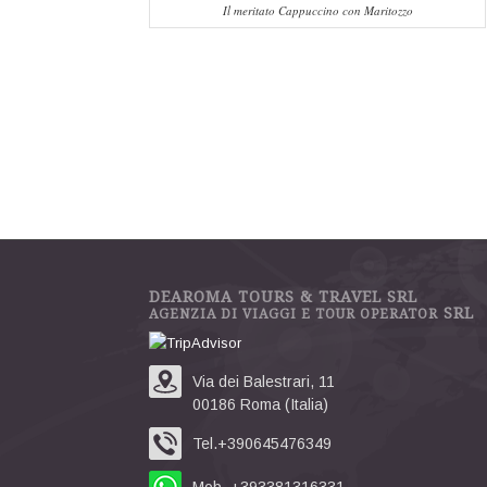
Il meritato Cappuccino con Maritozzo
DEAROMA TOURS & TRAVEL SRL
SRL
AGENZIA DI VIAGGI E TOUR OPERATOR
Via dei Balestrari, 11
00186 Roma (Italia)
Tel.+390645476349