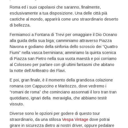
Roma ed i suoi capolavoi che saranno, finalmente,
esclusivamente a tua disposizione. Una delle città pià
caotiche al mondo, apparirà come uno straordinario deserto
di bellezza.
Fermiamoci a Fontana di Trevi per omaggiare il Dio Oceano
alla guida della sua biga; camminiamo attraverso Piazza
Navona e godiamo della sinfonia dello scroscio dei “Quattro
Fiumi” nella vasca berniniana; ammiriamo la quinta scenica
di Piazza san Pietro nella sua vuota maestà e poi corriamo
al Colosseo per parlare con gli ultimi fantasmi che abitano
la notte dell’Anfiteatro dei Flavi.
E poi, gran finale, è il momento della grandiosa colazione
romana con Cappuccino e Maritozzo, dove vedremo i
“romani de roma” che cominciano assonnati il loro tran tran
quotidiano, ignari della meraviglia, che abbiamo testè
vissuto.
Diverse sono le opzioni per godere di questo tour
straordinario, da una stilosa
Vespa Vintage
dove potrai
girare in sicurezza dietro ai nostri driver, oppure pedalare