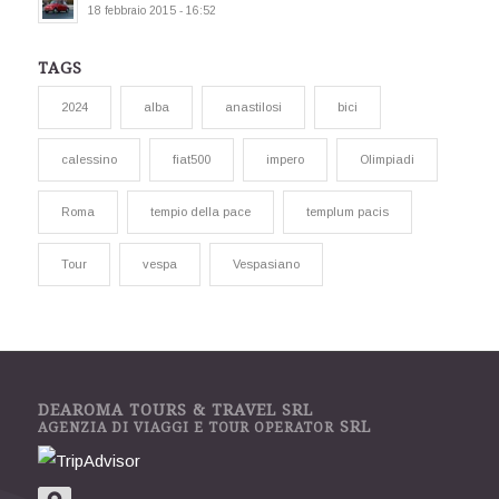
18 febbraio 2015 - 16:52
TAGS
2024
alba
anastilosi
bici
calessino
fiat500
impero
Olimpiadi
Roma
tempio della pace
templum pacis
Tour
vespa
Vespasiano
DEAROMA TOURS & TRAVEL SRL
SRL
AGENZIA DI VIAGGI E TOUR OPERATOR