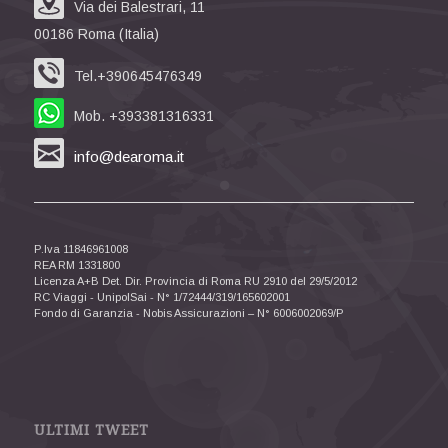
Via dei Balestrari, 11
00186 Roma (Italia)
Tel.+390645476349
Mob. +393381316331
info@dearoma.it
P.Iva 11846961008
REA RM 1331800
Licenza A+B Det. Dir. Provincia di Roma RU 2910 del 29/5/2012
RC Viaggi - UnipolSai - N° 1/72444/319/165602001
Fondo di Garanzia - Nobis Assicurazioni – N° 6006002069/P
ULTIMI TWEET