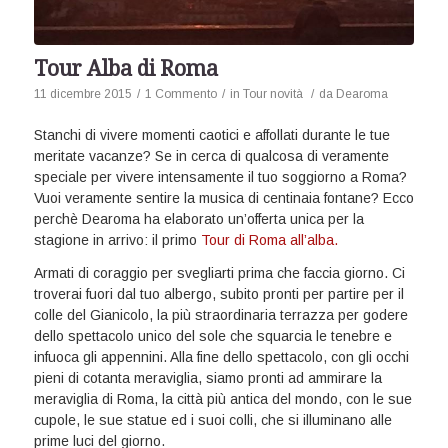
Tour Alba di Roma
11 dicembre 2015
/
1 Commento
/
in
Tour novità
/
da
Dearoma
Stanchi di vivere momenti caotici e affollati durante le tue
meritate vacanze? Se in cerca di qualcosa di veramente
speciale per vivere intensamente il tuo soggiorno a Roma?
Vuoi veramente sentire la musica di centinaia fontane? Ecco
perchè Dearoma ha elaborato un’offerta unica per la
stagione in arrivo: il primo
Tour di Roma all’alba.
Armati di coraggio per svegliarti prima che faccia giorno. Ci
troverai fuori dal tuo albergo, subito pronti per partire per il
colle del Gianicolo, la più straordinaria terrazza per godere
dello spettacolo unico del sole che squarcia le tenebre e
infuoca gli appennini. Alla fine dello spettacolo, con gli occhi
pieni di cotanta meraviglia, siamo pronti ad ammirare la
meraviglia di Roma, la città più antica del mondo, con le sue
cupole, le sue statue ed i suoi colli, che si illuminano alle
prime luci del giorno.