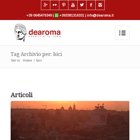
+39 0645476349
|
+393381316331
|
info@dearoma.it
Tag Archivio per: bici
Sei in:
Home
/
bici
Articoli